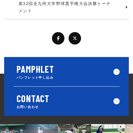
第32回全九州大学野球選手権大会決勝トーナ
メント
パンフレット申し込み
お問い合わせ