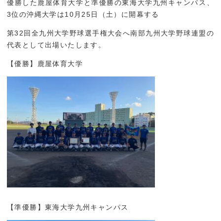
優勝した鹿屋体育大学と準優勝の東海大学九州キャンパス、
3位の沖縄大学は10月25日（土）に開幕する
お問い合わせ
第32回全九州大学野球選手権大会へ南部九州大学野球連盟の
代表として出場いたします。
プライバシーポリシー
【優勝】鹿屋体育大学
【準優勝】東海大学九州キャンパス