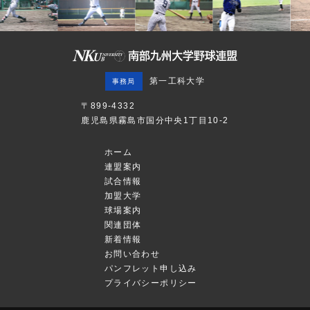
第一工科大学
事務局
〒899-4332
鹿児島県霧島市国分中央1丁目10-2
ホーム
連盟案内
試合情報
加盟大学
球場案内
関連団体
新着情報
お問い合わせ
パンフレット申し込み
プライバシーポリシー