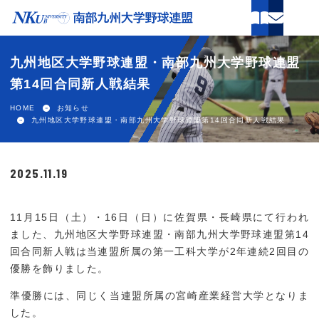
ホーム
九州地区大学野球連盟・南部九州大学野球連盟
第14回合同新人戦結果
試合情報
HOME
お知らせ
九州地区大学野球連盟・南部九州大学野球連盟第14回合同新人戦結果
連盟案内
球場案内
2025.11.19
加盟大学
11月15日（土）・16日（日）に佐賀県・長崎県にて行われ
ました、九州地区大学野球連盟・南部九州大学野球連盟第14
関連団体
回合同新人戦は当連盟所属の第一工科大学が2年連続2回目の
優勝を飾りました。
新着情報
準優勝には、同じく当連盟所属の宮崎産業経営大学となりま
した。
パンフレット申し込み