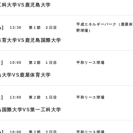
工科大学VS鹿児島大学
平成エネルギーパーク（鹿屋体
n]
13:30
第１節 ２日目
野球場）
体育大学VS鹿児島国際大学
t]
10:00
第２節 １日目
平和リース球場
島大学VS鹿屋体育大学
t]
13:00
第２節 １日目
平和リース球場
島国際大学VS第一工科大学
n]
10:00
第２節 ２日目
平和リース球場