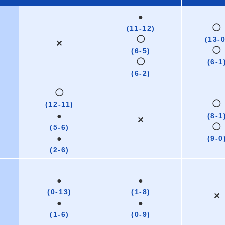
●
◯
(11-12)
◯
(13-
✕
◯
(6-5)
◯
(6-1
(6-2)
◯
◯
(12-11)
●
(8-1
✕
◯
(5-6)
●
(9-0
(2-6)
●
●
(0-13)
(1-8)
✕
●
●
(1-6)
(0-9)