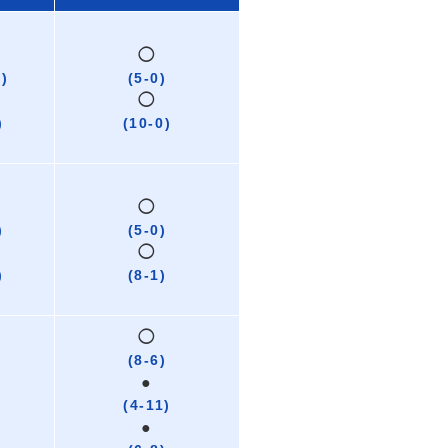
◯
0)
(5-0)
◯
)
(10-0)
◯
)
(5-0)
◯
)
(8-1)
◯
(8-6)
●
(4-11)
●