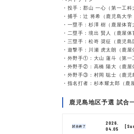
・投手：郡山 一心（第一工科
・捕手：辻 将希（鹿児島大学 
・一塁手：杉澤 樹（鹿屋体育
・二塁手：境出 賢人（鹿屋体
・三塁手：松嵜 奨征（鹿児島
・遊撃手：川瀬 虎太朗（鹿屋
・外野手①：大山 蓮斗（第一
・外野手②：高橋 陽大（鹿屋
・外野手③：村岡 聡士（鹿児
・指名打者：杉本耀太郎（鹿屋
鹿児島地区予選 試合
2026.
[Su
試合終了
04.05