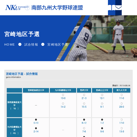
ホーム
宮崎地区予選
試合情報
HOME
試合情報
宮崎地区予選
連盟案内
球場案内
加盟大学
関連団体
新着情報
パンフレット申し込み