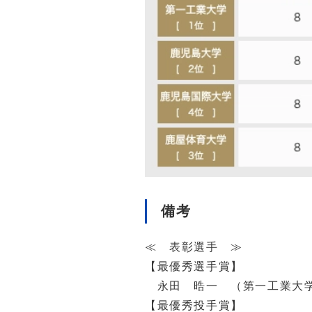
備考
≪ 表彰選手 ≫
【最優秀選手賞】
永田 晧一 （第一工業大学
【最優秀投手賞】