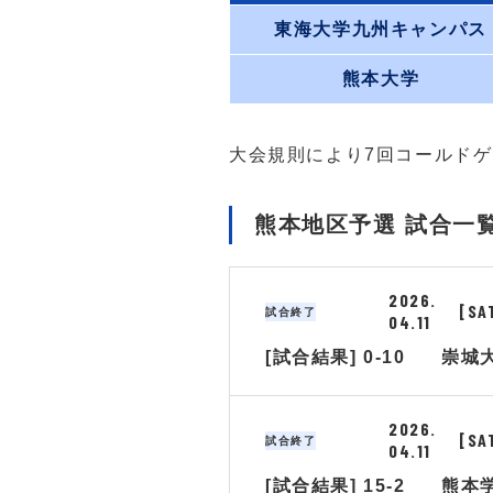
東海大学九州キャンパス
熊本大学
大会規則により7回コールド
熊本地区予選 試合一
2026.
[SA
試合終了
04.11
[試合結果] 0-10
崇城
2026.
[SA
試合終了
04.11
[試合結果] 15-2
熊本