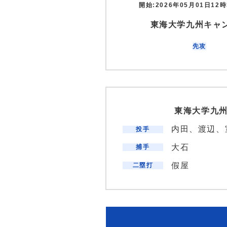
開始:2026年05月01日12時
東海大学九州キャ
先攻
東海大学九
内田、渡辺、
投手
大石
捕手
假屋
二塁打