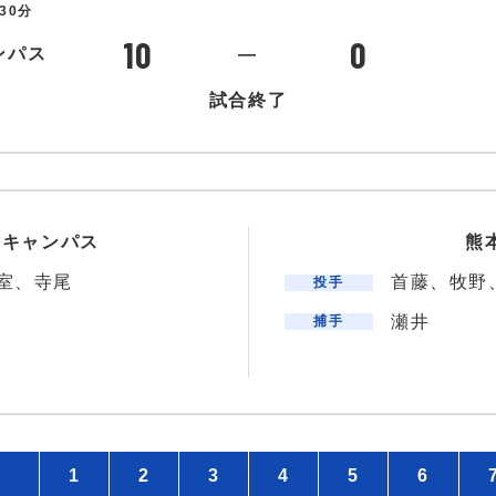
30分
10
0
ンパス
―
試合終了
州キャンパス
熊
室、寺尾
首藤、牧野
投手
瀬井
捕手
1
2
3
4
5
6