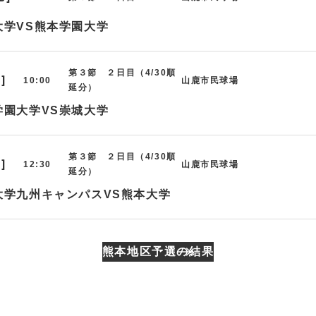
大学VS熊本学園大学
第３節 ２日目（4/30順
I]
10:00
山鹿市民球場
延分）
学園大学VS崇城大学
第３節 ２日目（4/30順
I]
12:30
山鹿市民球場
延分）
大学九州キャンパスVS熊本大学
熊本地区予選の結果