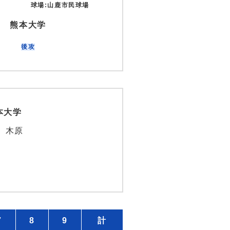
球場:山鹿市民球場
熊本大学
後攻
本大学
、木原
7
8
9
計