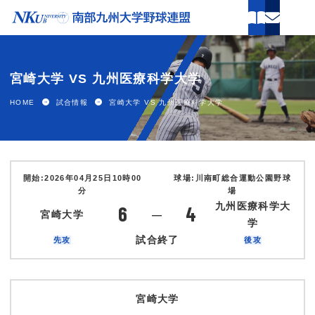
ホーム
宮崎大学 VS 九州医療科学大学
試合情報
HOME
試合情報
宮崎大学 VS 九州医療科学大学
連盟案内
球場案内
開始:2026年04月25日10時00
球場:川南町総合運動公園野球
分
場
加盟大学
九州医療科学大
6
4
宮崎大学
―
学
関連団体
試合終了
先攻
後攻
新着情報
宮崎大学
パンフレット申し込み