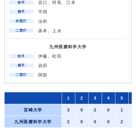
谷口、狩長、江本
投手
平岡
捕手
お問い合わせ
法村
本塁打
プライバシーポリシー
坂本、上水
二塁打
九州医療科学大学
伊藤、松田
投手
岩田
捕手
阿部
二塁打
1
2
3
4
5
宮崎大学
3
0
2
0
1
九州医療科学大学
2
0
0
0
2