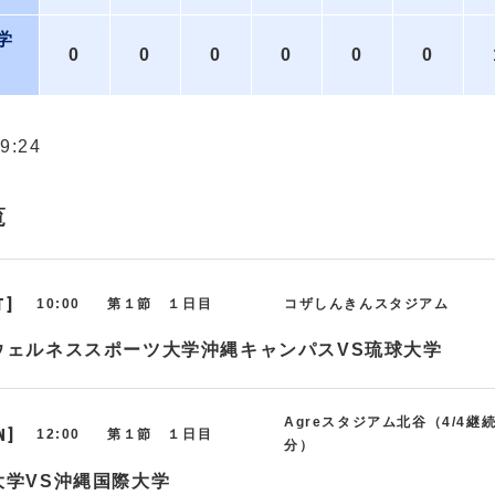
学
0
0
0
0
0
0
:24
覧
T]
10:00
第１節 １日目
コザしんきんスタジアム
ウェルネススポーツ大学沖縄キャンパスVS琉球大学
Agreスタジアム北谷（4/4継
N]
12:00
第１節 １日目
分）
大学VS沖縄国際大学