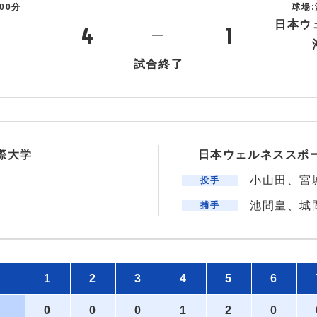
00分
球場
日本ウ
4
1
―
試合終了
際大学
日本ウェルネススポ
小山田、宮
投手
池間皇、城
捕手
1
2
3
4
5
6
0
0
0
1
2
0