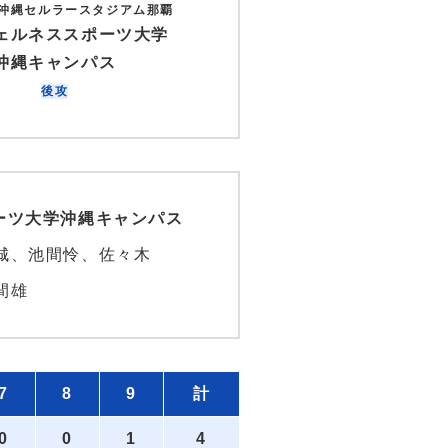
:沖縄セルラースタジアム那覇
ェルネススポーツ大学
沖縄キャンパス
後攻
ーツ大学沖縄キャンパス
城、池間怜、佐々木
間雄
7
8
9
計
0
0
1
4